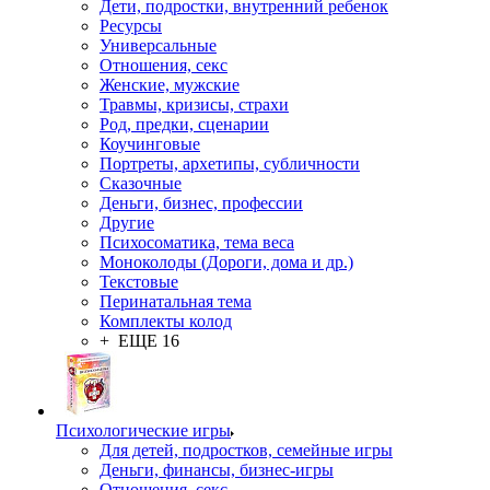
Дети, подростки, внутренний ребенок
Ресурсы
Универсальные
Отношения, секс
Женские, мужские
Травмы, кризисы, страхи
Род, предки, сценарии
Коучинговые
Портреты, архетипы, субличности
Сказочные
Деньги, бизнес, профессии
Другие
Психосоматика, тема веса
Моноколоды (Дороги, дома и др.)
Текстовые
Перинатальная тема
Комплекты колод
+ ЕЩЕ 16
Психологические игры
Для детей, подростков, семейные игры
Деньги, финансы, бизнес-игры
Отношения, секс