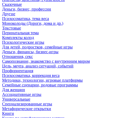
Сказочные
Деньги, бизнес, профессии
Другие
Психосоматика, тема веса
Моноколоды (Дороги, дома и др.)
Текстовые
Перинатальная тема
Комплекты колод
Психологические игры
Для детей, подростков, семейные игры
Деньги, финансы, бизнес-игры
Отношения, секс
Самопознание, знакомство с внутренним миром
Цель, мечта, анализ ситуаций, событий
Профориентация
Психосоматика, коррекция веса
Методики, технологии, игровые платформы
Семейные сценарии, родовые программы
Для женщин
Ассоциативные игры
Универсальные
Специализированные игры
Метафорические открытки
Книги