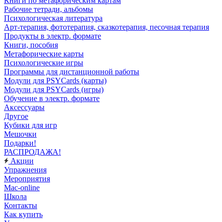
Книги по метафорическим картам
Рабочие тетради, альбомы
Психологическая литература
Арт-терапия, фототерапия, сказкотерапия, песочная терапия
Продукты в электр. формате
Книги, пособия
Метафорические карты
Психологические игры
Программы для дистанционной работы
Модули для PSYCards (карты)
Модули для PSYCards (игры)
Обучение в электр. формате
Аксессуары
Другое
Кубики для игр
Мешочки
Подарки!
РАСПРОДАЖА!
Акции
Упражнения
Мероприятия
Mac-online
Школа
Контакты
Как купить