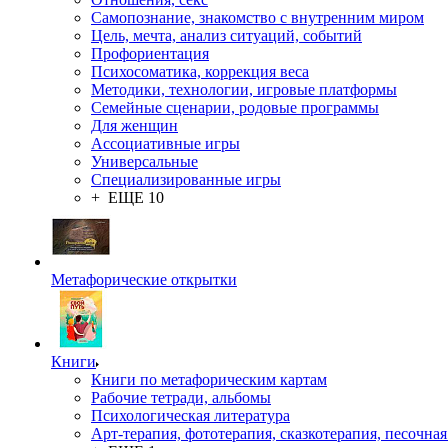
Самопознание, знакомство с внутренним миром
Цель, мечта, анализ ситуаций, событий
Профориентация
Психосоматика, коррекция веса
Методики, технологии, игровые платформы
Семейные сценарии, родовые программы
Для женщин
Ассоциативные игры
Универсальные
Специализированные игры
+ ЕЩЕ 10
Метафорические открытки
Книги
Книги по метафорическим картам
Рабочие тетради, альбомы
Психологическая литература
Арт-терапия, фототерапия, сказкотерапия, песочная