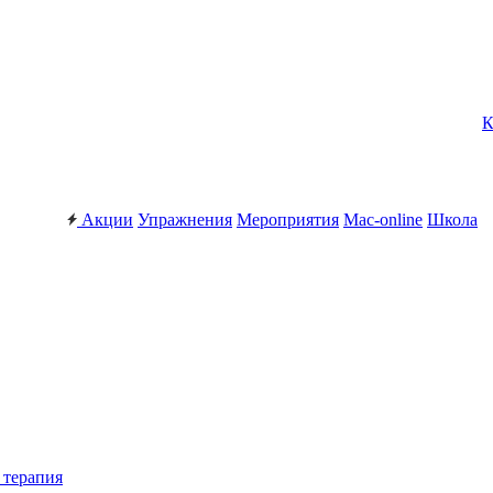
К
Акции
Упражнения
Мероприятия
Mac-online
Школа
 терапия