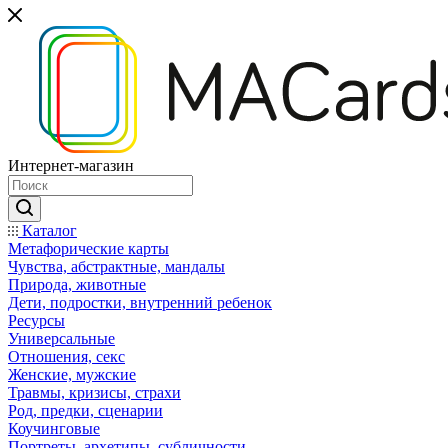
Интернет-магазин
Каталог
Mетафорические карты
Чувства, абстрактные, мандалы
Природа, животные
Дети, подростки, внутренний ребенок
Ресурсы
Универсальные
Отношения, секс
Женские, мужские
Травмы, кризисы, страхи
Род, предки, сценарии
Коучинговые
Портреты, архетипы, субличности