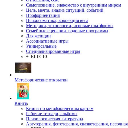
Самопознание, знакомство с внутренним миром
Цель, мечта, анализ ситуаций, событий
Профориентация
Психосоматика, коррекция веса
Методики, технологии, игровые платформы
Семейные сценарии, родовые программы
Для женщин
Ассоциативные игры
Универсальные
Специализированные игры
+ ЕЩЕ 10
Метафорические открытки
Книги
Книги по метафорическим картам
Рабочие тетради, альбомы
Психологическая литература
Арт-терапия, фототерапия, сказкотерапия, песочная