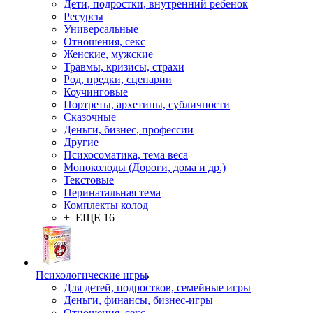
Дети, подростки, внутренний ребенок
Ресурсы
Универсальные
Отношения, секс
Женские, мужские
Травмы, кризисы, страхи
Род, предки, сценарии
Коучинговые
Портреты, архетипы, субличности
Сказочные
Деньги, бизнес, профессии
Другие
Психосоматика, тема веса
Моноколоды (Дороги, дома и др.)
Текстовые
Перинатальная тема
Комплекты колод
+ ЕЩЕ 16
Психологические игры
Для детей, подростков, семейные игры
Деньги, финансы, бизнес-игры
Отношения, секс