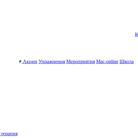
К
Акции
Упражнения
Мероприятия
Mac-online
Школа
 терапия