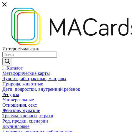
Интернет-магазин
Каталог
Mетафорические карты
Чувства, абстрактные, мандалы
Природа, животные
Дети, подростки, внутренний ребенок
Ресурсы
Универсальные
Отношения, секс
Женские, мужские
Травмы, кризисы, страхи
Род, предки, сценарии
Коучинговые
Портреты, архетипы, субличности