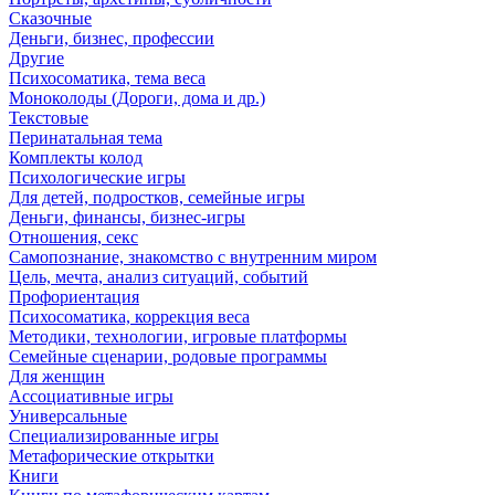
Сказочные
Деньги, бизнес, профессии
Другие
Психосоматика, тема веса
Моноколоды (Дороги, дома и др.)
Текстовые
Перинатальная тема
Комплекты колод
Психологические игры
Для детей, подростков, семейные игры
Деньги, финансы, бизнес-игры
Отношения, секс
Самопознание, знакомство с внутренним миром
Цель, мечта, анализ ситуаций, событий
Профориентация
Психосоматика, коррекция веса
Методики, технологии, игровые платформы
Семейные сценарии, родовые программы
Для женщин
Ассоциативные игры
Универсальные
Специализированные игры
Метафорические открытки
Книги