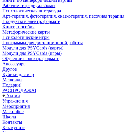
Книги по метафорическим картам
Рабочие тетради, альбомы
Психологическая литература
Арт-терапия, фототерапия, сказкотерапия, песочная терапия
Продукты в электр. формате
Книги, пособия
Метафорические карты
Психологические игры
Программы для дистанционной работы
Модули для PSYCards (карты)
Модули для PSYCards (игры)
Обучение в электр. формате
Аксессуары
Другое
Кубики для игр
Мешочки
Подарки!
РАСПРОДАЖА!
Акции
Упражнения
Мероприятия
Mac-online
Школа
Контакты
Как купить