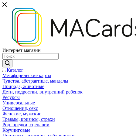
Интернет-магазин
Каталог
Mетафорические карты
Чувства, абстрактные, мандалы
Природа, животные
Дети, подростки, внутренний ребенок
Ресурсы
Универсальные
Отношения, секс
Женские, мужские
Травмы, кризисы, страхи
Род, предки, сценарии
Коучинговые
Портреты, архетипы, субличности