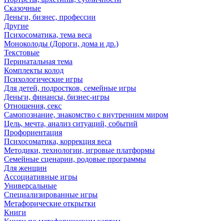
Сказочные
Деньги, бизнес, профессии
Другие
Психосоматика, тема веса
Моноколоды (Дороги, дома и др.)
Текстовые
Перинатальная тема
Комплекты колод
Психологические игры
Для детей, подростков, семейные игры
Деньги, финансы, бизнес-игры
Отношения, секс
Самопознание, знакомство с внутренним миром
Цель, мечта, анализ ситуаций, событий
Профориентация
Психосоматика, коррекция веса
Методики, технологии, игровые платформы
Семейные сценарии, родовые программы
Для женщин
Ассоциативные игры
Универсальные
Специализированные игры
Метафорические открытки
Книги