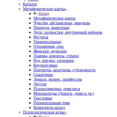
Каталог
Mетафорические карты
Назад
Mетафорические карты
Чувства, абстрактные, мандалы
Природа, животные
Дети, подростки, внутренний ребенок
Ресурсы
Универсальные
Отношения, секс
Женские, мужские
Травмы, кризисы, страхи
Род, предки, сценарии
Коучинговые
Портреты, архетипы, субличности
Сказочные
Деньги, бизнес, профессии
Другие
Психосоматика, тема веса
Моноколоды (Дороги, дома и др.)
Текстовые
Перинатальная тема
Комплекты колод
Психологические игры
Назад