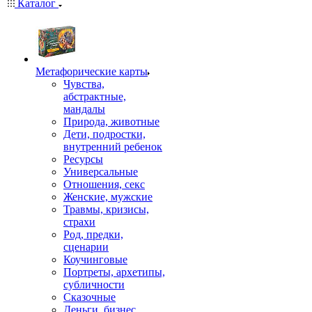
Каталог
Mетафорические карты
Чувства,
абстрактные,
мандалы
Природа, животные
Дети, подростки,
внутренний ребенок
Ресурсы
Универсальные
Отношения, секс
Женские, мужские
Травмы, кризисы,
страхи
Род, предки,
сценарии
Коучинговые
Портреты, архетипы,
субличности
Сказочные
Деньги, бизнес,