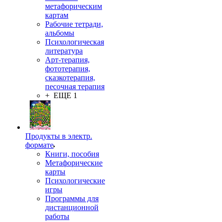
метафорическим
картам
Рабочие тетради,
альбомы
Психологическая
литература
Арт-терапия,
фототерапия,
сказкотерапия,
песочная терапия
+ ЕЩЕ 1
Продукты в электр.
формате
Книги, пособия
Метафорические
карты
Психологические
игры
Программы для
дистанционной
работы