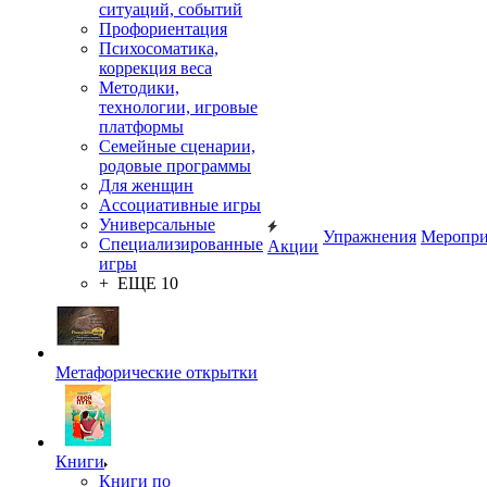
ситуаций, событий
Профориентация
Психосоматика,
коррекция веса
Методики,
технологии, игровые
платформы
Семейные сценарии,
родовые программы
Для женщин
Ассоциативные игры
Универсальные
Упражнения
Меропри
Специализированные
Акции
игры
+ ЕЩЕ 10
Метафорические открытки
Книги
Книги по