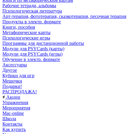
Книги по метафорическим картам
Рабочие тетради, альбомы
Психологическая литература
Арт-терапия, фототерапия, сказкотерапия, песочная терапия
Продукты в электр. формате
Книги, пособия
Метафорические карты
Психологические игры
Программы для дистанционной работы
Модули для PSYCards (карты)
Модули для PSYCards (игры)
Обучение в электр. формате
Аксессуары
Другое
Кубики для игр
Мешочки
Подарки!
РАСПРОДАЖА!
Акции
Упражнения
Мероприятия
Mac-online
Школа
Контакты
Как купить