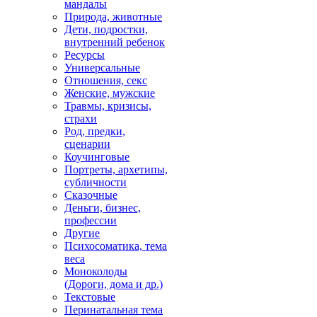
мандалы
Природа, животные
Дети, подростки,
внутренний ребенок
Ресурсы
Универсальные
Отношения, секс
Женские, мужские
Травмы, кризисы,
страхи
Род, предки,
сценарии
Коучинговые
Портреты, архетипы,
субличности
Сказочные
Деньги, бизнес,
профессии
Другие
Психосоматика, тема
веса
Моноколоды
(Дороги, дома и др.)
Текстовые
Перинатальная тема