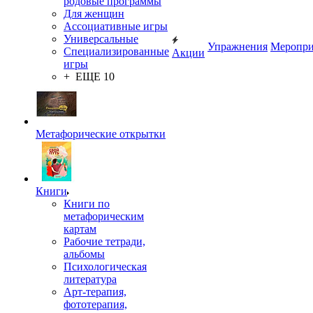
родовые программы
Для женщин
Ассоциативные игры
Универсальные
Упражнения
Меропри
Специализированные
Акции
игры
+ ЕЩЕ 10
Метафорические открытки
Книги
Книги по
метафорическим
картам
Рабочие тетради,
альбомы
Психологическая
литература
Арт-терапия,
фототерапия,