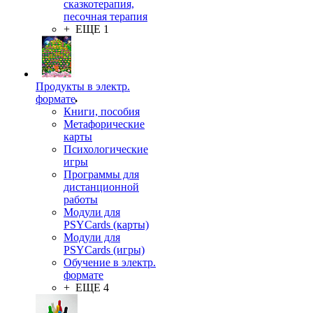
сказкотерапия,
песочная терапия
+ ЕЩЕ 1
Продукты в электр.
формате
Книги, пособия
Метафорические
карты
Психологические
игры
Программы для
дистанционной
работы
Модули для
PSYCards (карты)
Модули для
PSYCards (игры)
Обучение в электр.
формате
+ ЕЩЕ 4