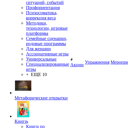
ситуаций, событий
Профориентация
Психосоматика,
коррекция веса
Методики,
технологии, игровые
платформы
Семейные сценарии,
родовые программы
Для женщин
Ассоциативные игры
Универсальные
Упражнения
Меропри
Специализированные
Акции
игры
+ ЕЩЕ 10
Метафорические открытки
Книги
Книги по