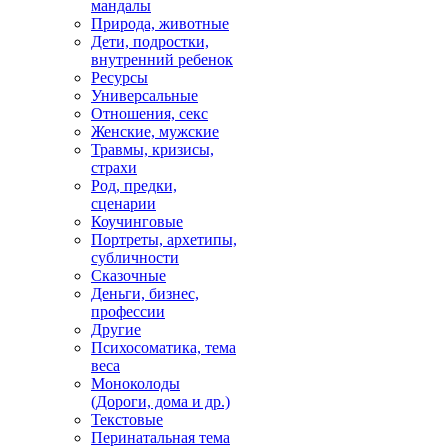
мандалы
Природа, животные
Дети, подростки,
внутренний ребенок
Ресурсы
Универсальные
Отношения, секс
Женские, мужские
Травмы, кризисы,
страхи
Род, предки,
сценарии
Коучинговые
Портреты, архетипы,
субличности
Сказочные
Деньги, бизнес,
профессии
Другие
Психосоматика, тема
веса
Моноколоды
(Дороги, дома и др.)
Текстовые
Перинатальная тема