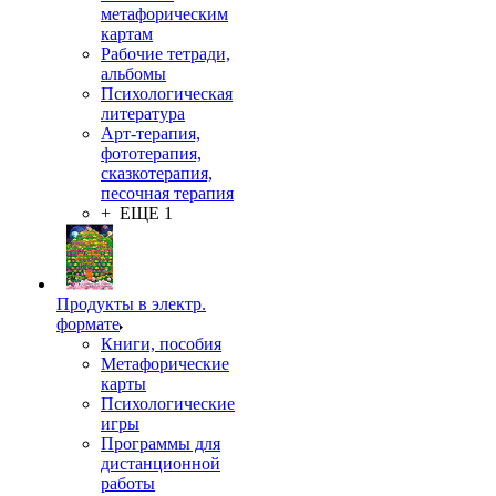
метафорическим
картам
Рабочие тетради,
альбомы
Психологическая
литература
Арт-терапия,
фототерапия,
сказкотерапия,
песочная терапия
+ ЕЩЕ 1
Продукты в электр.
формате
Книги, пособия
Метафорические
карты
Психологические
игры
Программы для
дистанционной
работы