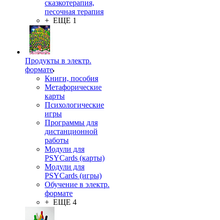
сказкотерапия,
песочная терапия
+ ЕЩЕ 1
Продукты в электр.
формате
Книги, пособия
Метафорические
карты
Психологические
игры
Программы для
дистанционной
работы
Модули для
PSYCards (карты)
Модули для
PSYCards (игры)
Обучение в электр.
формате
+ ЕЩЕ 4