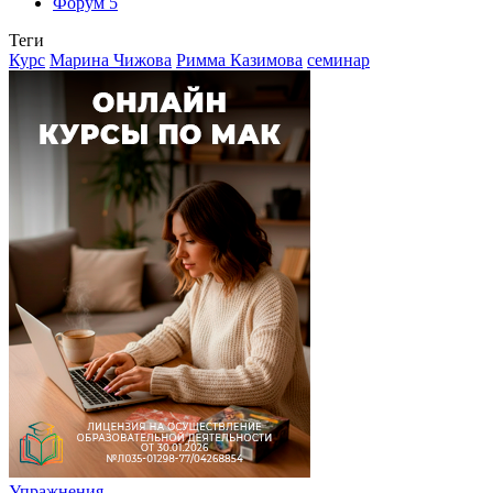
Форум
5
Теги
Курс
Марина Чижова
Римма Казимова
семинар
Упражнения