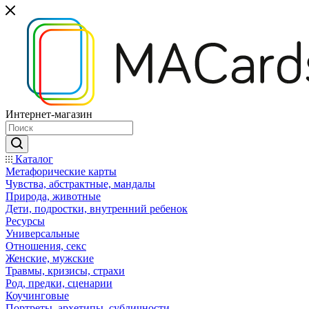
Интернет-магазин
Каталог
Mетафорические карты
Чувства, абстрактные, мандалы
Природа, животные
Дети, подростки, внутренний ребенок
Ресурсы
Универсальные
Отношения, секс
Женские, мужские
Травмы, кризисы, страхи
Род, предки, сценарии
Коучинговые
Портреты, архетипы, субличности