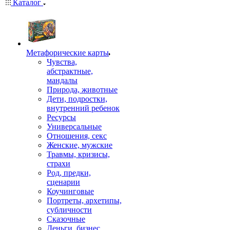
Каталог
Mетафорические карты
Чувства,
абстрактные,
мандалы
Природа, животные
Дети, подростки,
внутренний ребенок
Ресурсы
Универсальные
Отношения, секс
Женские, мужские
Травмы, кризисы,
страхи
Род, предки,
сценарии
Коучинговые
Портреты, архетипы,
субличности
Сказочные
Деньги, бизнес,