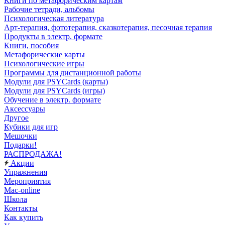
Книги по метафорическим картам
Рабочие тетради, альбомы
Психологическая литература
Арт-терапия, фототерапия, сказкотерапия, песочная терапия
Продукты в электр. формате
Книги, пособия
Метафорические карты
Психологические игры
Программы для дистанционной работы
Модули для PSYCards (карты)
Модули для PSYCards (игры)
Обучение в электр. формате
Аксессуары
Другое
Кубики для игр
Мешочки
Подарки!
РАСПРОДАЖА!
Акции
Упражнения
Мероприятия
Mac-online
Школа
Контакты
Как купить