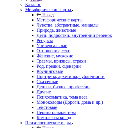
Каталог
Mетафорические карты
Назад
Mетафорические карты
Чувства, абстрактные, мандалы
Природа, животные
Дети, подростки, внутренний ребенок
Ресурсы
Универсальные
Отношения, секс
Женские, мужские
Травмы, кризисы, страхи
Род, предки, сценарии
Коучинговые
Портреты, архетипы, субличности
Сказочные
Деньги, бизнес, профессии
Другие
Психосоматика, тема веса
Моноколоды (Дороги, дома и др.)
Текстовые
Перинатальная тема
Комплекты колод
Психологические игры
Назад