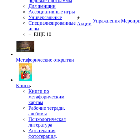
родовые программы
Для женщин
Ассоциативные игры
Универсальные
Упражнения
Меропри
Специализированные
Акции
игры
+ ЕЩЕ 10
Метафорические открытки
Книги
Книги по
метафорическим
картам
Рабочие тетради,
альбомы
Психологическая
литература
Арт-терапия,
фототерапия,