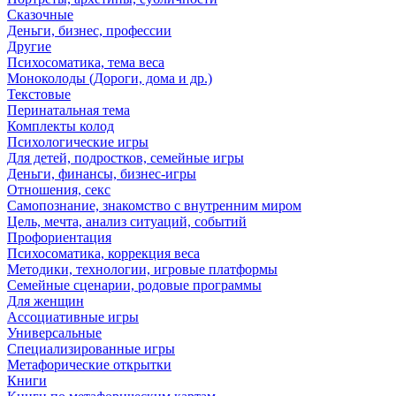
Сказочные
Деньги, бизнес, профессии
Другие
Психосоматика, тема веса
Моноколоды (Дороги, дома и др.)
Текстовые
Перинатальная тема
Комплекты колод
Психологические игры
Для детей, подростков, семейные игры
Деньги, финансы, бизнес-игры
Отношения, секс
Самопознание, знакомство с внутренним миром
Цель, мечта, анализ ситуаций, событий
Профориентация
Психосоматика, коррекция веса
Методики, технологии, игровые платформы
Семейные сценарии, родовые программы
Для женщин
Ассоциативные игры
Универсальные
Специализированные игры
Метафорические открытки
Книги