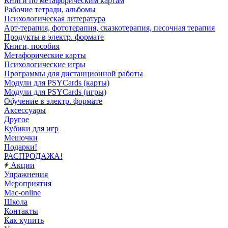
Книги по метафорическим картам
Рабочие тетради, альбомы
Психологическая литература
Арт-терапия, фототерапия, сказкотерапия, песочная терапия
Продукты в электр. формате
Книги, пособия
Метафорические карты
Психологические игры
Программы для дистанционной работы
Модули для PSYCards (карты)
Модули для PSYCards (игры)
Обучение в электр. формате
Аксессуары
Другое
Кубики для игр
Мешочки
Подарки!
РАСПРОДАЖА!
Акции
Упражнения
Мероприятия
Mac-online
Школа
Контакты
Как купить