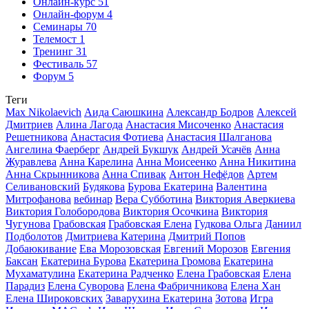
Онлайн-курс
51
Онлайн-форум
4
Семинары
70
Телемост
1
Тренинг
31
Фестиваль
57
Форум
5
Теги
Max Nikolaevich
Аида Саюшкина
Александр Бодров
Алексей
Дмитриев
Алина Лагода
Анастасия Мисоченко
Анастасия
Решетникова
Анастасия Фотиева
Анастасия Шалганова
Ангелина Фаерберг
Андрей Букшук
Андрей Усачёв
Анна
Журавлева
Анна Карелина
Анна Моисеенко
Анна Никитина
Анна Скрынникова
Анна Спивак
Антон Нефёдов
Артем
Селивановский
Будякова
Бурова Екатерина
Валентина
Митрофанова
вебинар
Вера Субботина
Виктория Аверкиева
Виктория Голобородова
Виктория Осочкина
Виктория
Чугунова
Грабовская
Грабовская Елена
Гудкова Ольга
Даниил
Подболотов
Дмитриева Катерина
Дмитрий Попов
Добаюкивание
Ева Морозовская
Евгений Морозов
Евгения
Баксан
Екатерина Бурова
Екатерина Громова
Екатерина
Мухаматулина
Екатерина Радченко
Елена Грабовская
Елена
Парадиз
Елена Суворова
Елена Фабричникова
Елена Хан
Елена Широковских
Заварухина Екатерина
Зотова
Игра