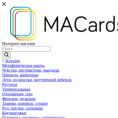
Интернет-магазин
Каталог
Mетафорические карты
Чувства, абстрактные, мандалы
Природа, животные
Дети, подростки, внутренний ребенок
Ресурсы
Универсальные
Отношения, секс
Женские, мужские
Травмы, кризисы, страхи
Род, предки, сценарии
Коучинговые
Портреты, архетипы, субличности