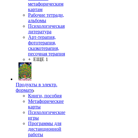
метафорическим
картам
Рабочие тетради,
альбомы
Психологическая
литература
Арт-терапия,
фототерапия,
сказкотерапия,
песочная терапия
+ ЕЩЕ 1
Продукты в электр.
формате
Книги, пособия
Метафорические
карты
Психологические
игры
Программы для
дистанционной
работы