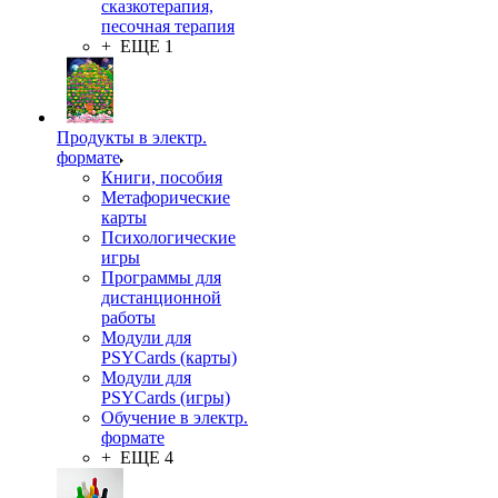
сказкотерапия,
песочная терапия
+ ЕЩЕ 1
Продукты в электр.
формате
Книги, пособия
Метафорические
карты
Психологические
игры
Программы для
дистанционной
работы
Модули для
PSYCards (карты)
Модули для
PSYCards (игры)
Обучение в электр.
формате
+ ЕЩЕ 4