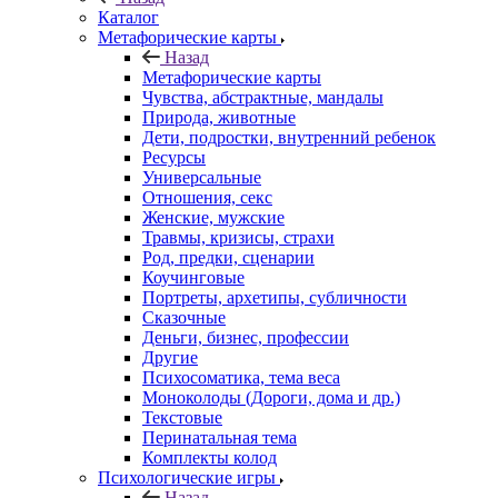
Каталог
Mетафорические карты
Назад
Mетафорические карты
Чувства, абстрактные, мандалы
Природа, животные
Дети, подростки, внутренний ребенок
Ресурсы
Универсальные
Отношения, секс
Женские, мужские
Травмы, кризисы, страхи
Род, предки, сценарии
Коучинговые
Портреты, архетипы, субличности
Сказочные
Деньги, бизнес, профессии
Другие
Психосоматика, тема веса
Моноколоды (Дороги, дома и др.)
Текстовые
Перинатальная тема
Комплекты колод
Психологические игры
Назад