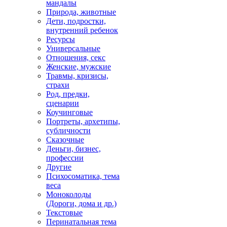
мандалы
Природа, животные
Дети, подростки,
внутренний ребенок
Ресурсы
Универсальные
Отношения, секс
Женские, мужские
Травмы, кризисы,
страхи
Род, предки,
сценарии
Коучинговые
Портреты, архетипы,
субличности
Сказочные
Деньги, бизнес,
профессии
Другие
Психосоматика, тема
веса
Моноколоды
(Дороги, дома и др.)
Текстовые
Перинатальная тема