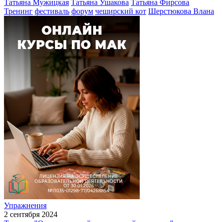
Татьяна Мужицкая
Татьяна Ушакова
Татьяна Фирсова
Тренинг
фестиваль
форум
чеширский кот
Шерстюкова Влана
Упражнения
2 сентября 2024