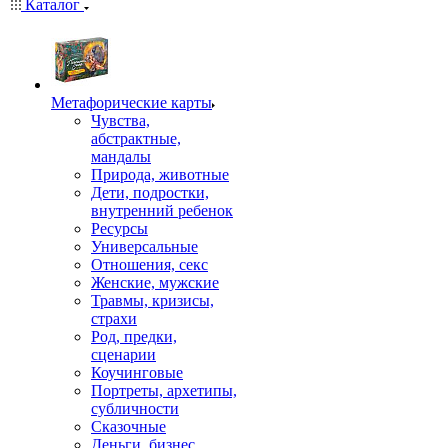
Каталог
Mетафорические карты
Чувства,
абстрактные,
мандалы
Природа, животные
Дети, подростки,
внутренний ребенок
Ресурсы
Универсальные
Отношения, секс
Женские, мужские
Травмы, кризисы,
страхи
Род, предки,
сценарии
Коучинговые
Портреты, архетипы,
субличности
Сказочные
Деньги, бизнес,