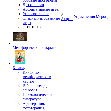
родовые программы
Для женщин
Ассоциативные игры
Универсальные
Упражнения
Меропри
Специализированные
Акции
игры
+ ЕЩЕ 10
Метафорические открытки
Книги
Книги по
метафорическим
картам
Рабочие тетради,
альбомы
Психологическая
литература
Арт-терапия,
фототерапия,