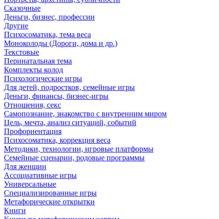
Сказочные
Деньги, бизнес, профессии
Другие
Психосоматика, тема веса
Моноколоды (Дороги, дома и др.)
Текстовые
Перинатальная тема
Комплекты колод
Психологические игры
Для детей, подростков, семейные игры
Деньги, финансы, бизнес-игры
Отношения, секс
Самопознание, знакомство с внутренним миром
Цель, мечта, анализ ситуаций, событий
Профориентация
Психосоматика, коррекция веса
Методики, технологии, игровые платформы
Семейные сценарии, родовые программы
Для женщин
Ассоциативные игры
Универсальные
Специализированные игры
Метафорические открытки
Книги