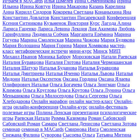
Играем в MACards
Илья Шмелев
Инна Семенникова
Ирина
Ильина
Ирина Ковтун
Ирина Макарова
Казань
Карелина
Анна
Кирилл Сидоров
Кокорева Светлана
Конаныхина Яна
Константин Довлатов
Константин Писаревский
Конференция
Ксения Ситникова
Кузьменок Виктория
Курс
Лагода Алина
Лариса Гаценко
Лариса Левина
Лекция
Лия Акимова
Любовь
Гарифуллина
Людмила Собчик
Маргарита Ерёмина
Марина
Гогуева
Марина Смоленская
Марина Чижова
Мария Будякова
Мария Волошина
Мария Горина
Мария Хомякова
мастер-
класс
метафорические встречи
мини-курс
Минск
МИП
Михаил Иванов
Моника Баброу
Морозовская
Натали Раевская
Наталия Буравцова
Наталия Глотова
Наталия Чермошанская
Наталия Шатухо
Наталья Буданова
Наталья Буравцова
Наталья Дмитриева
Наталья Иченко
Наталья Львова
Наталья
Мидони
Наталья Оксентюк
Оксана Гордина
Оксана Ялаева
Олифирович Наталья
Ольга Богачева
Ольга Зингман
Ольга
Климова
Ольга Круглова
Ольга Крутова
Ольга Лунина
Ольга
Меньшикова
Ольга Милосердова
Ольга Сергеева
Ольга
Хлебодарова
Онлайн марафон
онлайн мастер-класс
Онлайн-
игра
онлайн-конференция
Онлайн-курс
онлайн-фестиваль
полезные игры
Полина Ленская
презентация
психологические
игры
Раевская Натали
Римма Казимова
Роман Сабовский
Сабовский Роман
Самара
Светлана Денисова
Светлана Зотова
семинар
семинар в MACards
Смирнова Инга
Смоленская
Снежана Филина
Суворова
Сысоева Ольга
Татьяна Митина