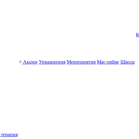
К
Акции
Упражнения
Мероприятия
Mac-online
Школа
 терапия