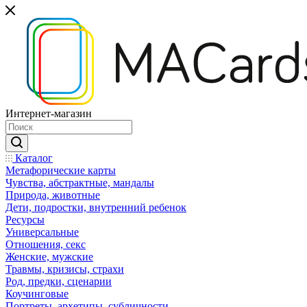
Интернет-магазин
Каталог
Mетафорические карты
Чувства, абстрактные, мандалы
Природа, животные
Дети, подростки, внутренний ребенок
Ресурсы
Универсальные
Отношения, секс
Женские, мужские
Травмы, кризисы, страхи
Род, предки, сценарии
Коучинговые
Портреты, архетипы, субличности