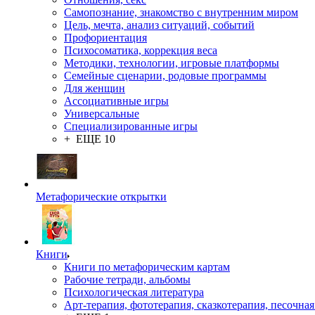
Самопознание, знакомство с внутренним миром
Цель, мечта, анализ ситуаций, событий
Профориентация
Психосоматика, коррекция веса
Методики, технологии, игровые платформы
Семейные сценарии, родовые программы
Для женщин
Ассоциативные игры
Универсальные
Специализированные игры
+ ЕЩЕ 10
Метафорические открытки
Книги
Книги по метафорическим картам
Рабочие тетради, альбомы
Психологическая литература
Арт-терапия, фототерапия, сказкотерапия, песочная