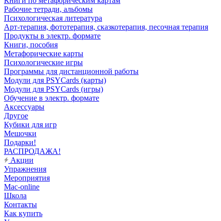
Книги по метафорическим картам
Рабочие тетради, альбомы
Психологическая литература
Арт-терапия, фототерапия, сказкотерапия, песочная терапия
Продукты в электр. формате
Книги, пособия
Метафорические карты
Психологические игры
Программы для дистанционной работы
Модули для PSYCards (карты)
Модули для PSYCards (игры)
Обучение в электр. формате
Аксессуары
Другое
Кубики для игр
Мешочки
Подарки!
РАСПРОДАЖА!
Акции
Упражнения
Мероприятия
Mac-online
Школа
Контакты
Как купить