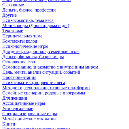
Сказочные
Деньги, бизнес, профессии
Другие
Психосоматика, тема веса
Моноколоды (Дороги, дома и др.)
Текстовые
Перинатальная тема
Комплекты колод
Психологические игры
Для детей, подростков, семейные игры
Деньги, финансы, бизнес-игры
Отношения, секс
Самопознание, знакомство с внутренним миром
Цель, мечта, анализ ситуаций, событий
Профориентация
Психосоматика, коррекция веса
Методики, технологии, игровые платформы
Семейные сценарии, родовые программы
Для женщин
Ассоциативные игры
Универсальные
Специализированные игры
Метафорические открытки
Книги