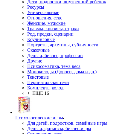
Дети, подростки, внутренний ребенок
Ресурсы
Универсальные
Отношения, секс
Женские, мужские
Травмы, кризисы, страхи
Род, предки, сценарии
Коучинговые
Портреты, архетипы, субличности
Сказочные
Деньги, бизнес, профессии
Другие
Психосоматика, тема веса
Моноколоды (Дороги, дома и др.)
Текстовые
Перинатальная тема
Комплекты колод
+ ЕЩЕ 16
Психологические игры
Для детей, подростков, семейные игры
Деньги, финансы, бизнес-игры
Отношения, секс